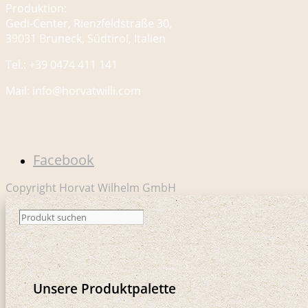
Produktion:
Gedi-Center, Rienzfeldstraße 30,
39031 Bruneck, Südtirol, Italien
Tel.: +39 0474 411 141
Mail: info@horvatwilli.com
Facebook
Copyright Horvat Wilhelm GmbH
Unsere Produktpalette