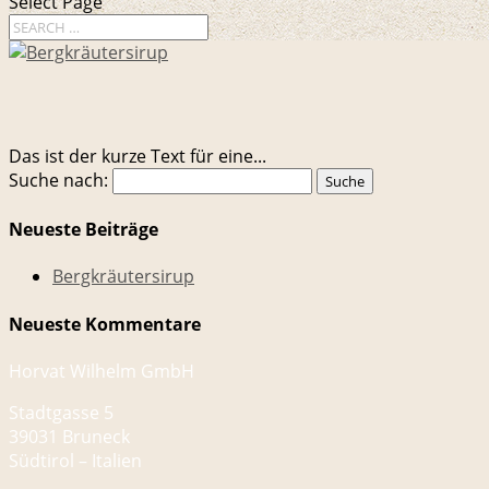
Select Page
Das ist der kurze Text für eine...
Suche nach:
Neueste Beiträge
Bergkräutersirup
Neueste Kommentare
Horvat Wilhelm GmbH
Stadtgasse 5
39031 Bruneck
Südtirol – Italien